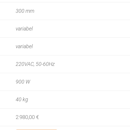
300 mm
variabel
variabel
220VAC, 50-60Hz
900 W
40 kg
2.980,00 €