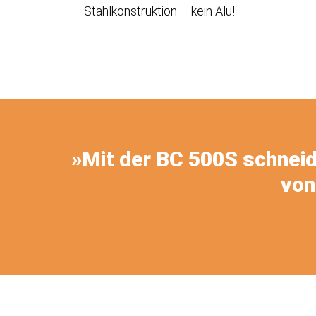
Stahlkonstruktion – kein Alu!
»Mit der BC 500S schneid
von