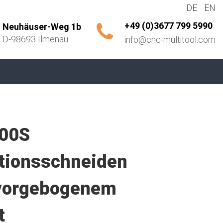
DE
EN
+49 (0)3677 799 5990
Neuhäuser-Weg 1b
D-98693 Ilmenau
info@cnc-multitool.com
500S
tionsschneiden
vorgebogenem
t