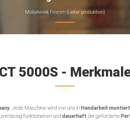
Möbelwerk Fromm (Leiter produktion)
CT 5000S - Merkmal
many
. Jede Maschine wird von uns in
Handarbeit montier
uverlässig funktionieren und
dauerhaft
die geforderte
Per