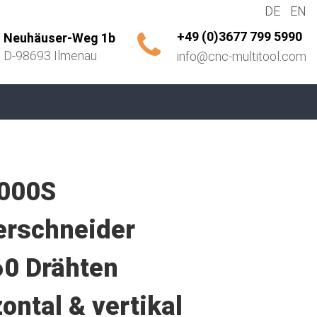
DE
EN
+49 (0)3677 799 5990
Neuhäuser-Weg 1b
D-98693 Ilmenau
info@cnc-multitool.com
000S
erschneider
60 Drähten
zontal & vertikal