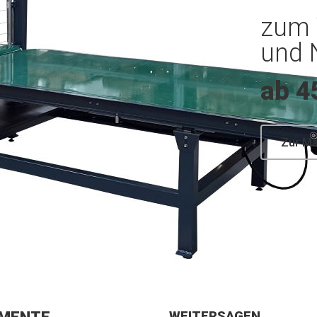
zum 
und 
ab 4
Zur M
WEITERSAGEN