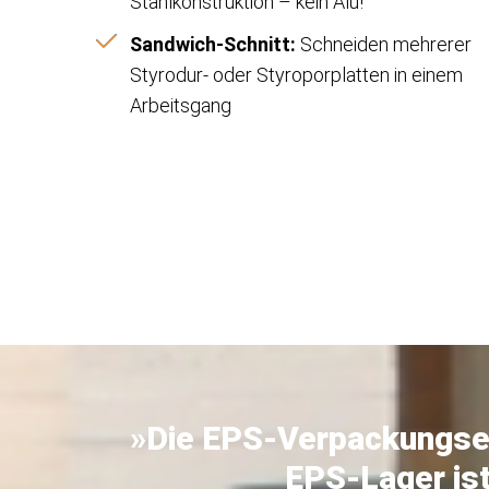
Stahlkonstruktion – kein Alu!
Sandwich-Schnitt:
Schneiden mehrerer
Styrodur- oder Styroporplatten in einem
Arbeitsgang
»Die EPS-Verpackungsei
EPS-Lager ist