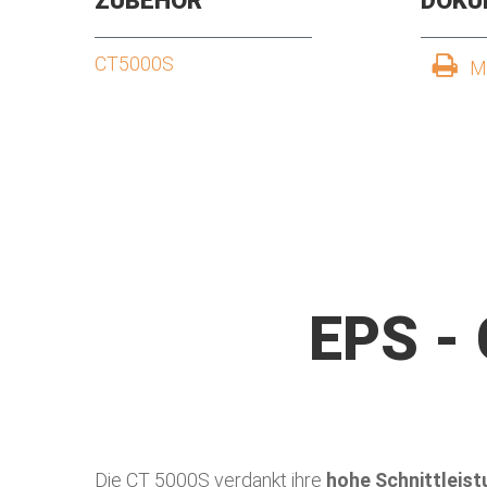
ZUBEHÖR
DOKU
CT5000S
M
EPS -
Die CT 5000S verdankt ihre
hohe Schnittleist