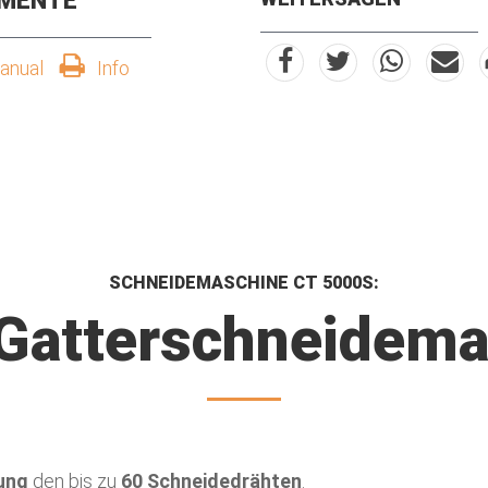
MENTE
anual
Info
SCHNEIDEMASCHINE CT 5000S:
 Gatterschneidema
ung
den bis zu
60 Schneidedrähten
.