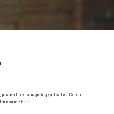
e
t
,
justiert
und
ausgiebig getestet
. Denn nur
formance
leitet.