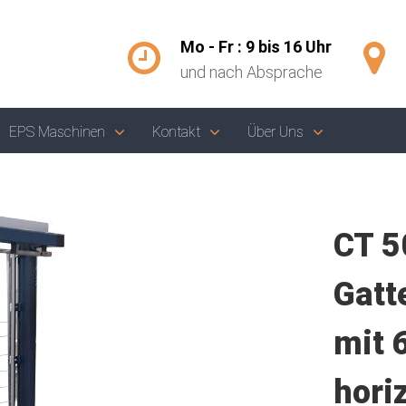
Mo - Fr : 9 bis 16 Uhr
und nach Absprache
EPS Maschinen
Kontakt
Über Uns
CT 5
Gatt
mit 
hori